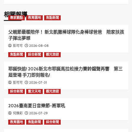
相關報導
專家觀點
教育園地
焦點新聞
父親節最暖陪伴！ 新北凱撒棒球隊化身棒球爸爸 陪家扶孩
子揮出夢想
2026-08-08
彭可可
焦點新聞
綜合新聞
觀光旅遊
耶誕快追! 2026新北市耶誕馬拉松接力賽鈴鐺聲再響 第三
屆登場 手刀即刻報名!
2026-07-31
彭可可
綜合新聞
藝文天地
觀光旅遊
2026臺南夏日音樂節-將軍吼
2026-07-29
何煥彩
教育園地
焦點新聞
綜合新聞