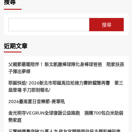
搜尋
搜尋
近期文章
父親節最暖陪伴！ 新北凱撒棒球隊化身棒球爸爸 陪家扶孩
子揮出夢想
耶誕快追! 2026新北市耶誕馬拉松接力賽鈴鐺聲再響 第三
屆登場 手刀即刻報名!
2026臺南夏日音樂節-將軍吼
金光明寺VEGRUN全球復蔬公益路跑 捐贈700包白米助弱
勢家庭
三鶯線運量突破75萬人次 侯友宜開箱原住民主題彩繪列車