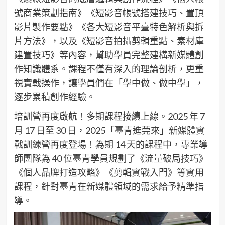
號商業策劃指南》《短影音帳號搭建技巧、置頂
影片製作要點》《各大短影音平臺特色解析與拆
片方法》，以及《短影音拍攝剪輯重點、素材庫
建置技巧》等內容，幫助學員完整建構新媒體創
作知識體系。課程不僅有深入的理論剖析，更重
視實戰操作，讓學員們在「學中做、做中學」，
逐步累積創作經驗。
培訓營再度啟航！多期課程接續上線​。2025 年 7
月 17 日至 30 日，2025「臺青進莞來」新媒體實
戰訓練營再度登場！為期 14 天的課程中，專業導
師團隊為 40 位臺青學員規劃了《流量破局技巧》
《個人品牌打造攻略》《剪輯實戰入門》等實用
課程，針對臺青在新媒體領域的需求給予精準指
導。