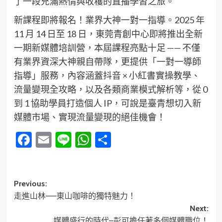
了一段充滿熱情與收穫的直播學習之旅。
新課程即將報名！業界大神一對一指導​。2025 年
11 月 14 日至 18 日，東莞青創中心即將推出全新
一期新媒體培訓營，本屆課程亮點十足 —— 不僅
有業界資深大神親自帶隊，更提供「一對一導師
指導」服務，內容涵蓋抖音 × 小紅書實操教學、
流量變現全攻略，以及各類商業模式解析等，從 0
到 1 協助學員打造個人 IP，可說是臺青想切入新
媒體市場、實現流量變現的絕佳機會！
Facebook
Email
Line
WhatsApp
分
享
Post
Previous:
走進山林——東山咖啡的獨特魅力！
navigation
Next:
媒體盛行的時代–彭可擔任著多個媒體職位！