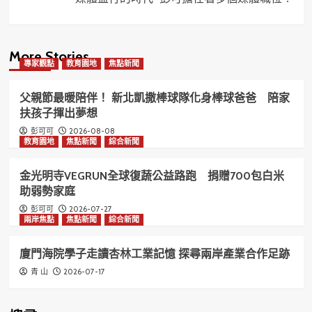
More Stories
專家觀點
教育園地
焦點新聞
父親節最暖陪伴！ 新北凱撒棒球隊化身棒球爸爸 陪家
扶孩子揮出夢想
2026-08-08
彭可可
教育園地
焦點新聞
綜合新聞
金光明寺VEGRUN全球復蔬公益路跑 捐贈700包白米
助弱勢家庭
2026-07-27
彭可可
兩岸焦點
焦點新聞
綜合新聞
廈門海院學子走讀杏林工業記憶 探尋兩岸產業合作足跡
2026-07-17
青 山