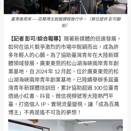
臺青進莞來——百萬博主蛻變課程進行中。（單位提供 彭可翻
拍）
【記者 彭可/綜合報導】
隨著新媒體的迅速發展，
如何在這片競爭激烈的市場中脫穎而出，成為許
多年輕人的心願。為了協助臺灣青年在大陸新媒
體領域發展，廣東東莞的松山湖海峽兩岸青年創
業基地，自 2024 年 12 月起，位於廣東東莞的松
山湖海峽兩岸青年創業基地，已陸續舉辦多屆臺
灣青年新媒體培訓班，累計協助超過 100 位臺青
透過小紅書、抖音、微信視頻號等大陸熱門平
臺，打造個人 IP、實現流量變現，讓「成為百萬
博主」不再是遙不可及的夢想！