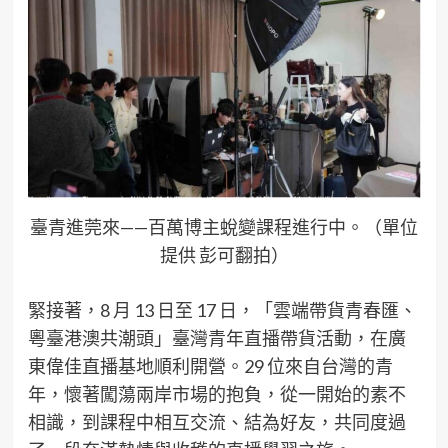
臺青進莞來——百萬博主蛻變課程進行中。（單位
提供 彭可翻拍）
緊接著，8 月 13 日至 17 日，「雲端帶貨青春匯、
粵臺港澳共潮頭」臺灣青年直播帶貨活動，在廣
東偉佳直播基地順利開營。29 位來自台灣的青
年，懷著闖蕩兩岸市場的抱負，從一開始的素不
相識，到課程中相互交流、結為好友，共同度過