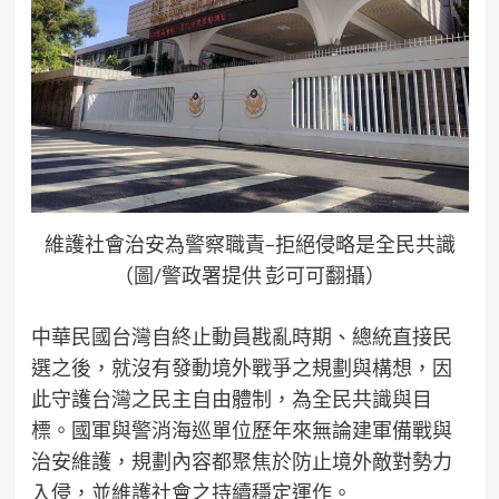
維護社會治安為警察職責–拒絕侵略是全民共識
（圖/警政署提供 彭可可翻攝）
中華民國台灣自終止動員戡亂時期、總統直接民
選之後，就沒有發動境外戰爭之規劃與構想，因
此守護台灣之民主自由體制，為全民共識與目
標。國軍與警消海巡單位歷年來無論建軍備戰與
治安維護，規劃內容都聚焦於防止境外敵對勢力
入侵，並維護社會之持續穩定運作。