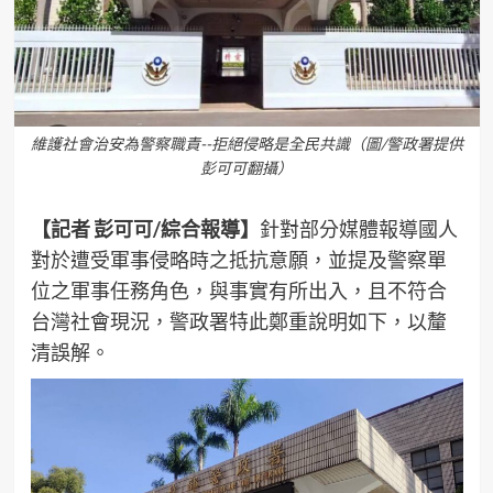
維護社會治安為警察職責--拒絕侵略是全民共識（圖/警政署提供
彭可可翻攝）
【記者 彭可可/綜合報導】
針對部分媒體報導國人
對於遭受軍事侵略時之抵抗意願，並提及警察單
位之軍事任務角色，與事實有所出入，且不符合
台灣社會現況，警政署特此鄭重說明如下，以釐
清誤解。