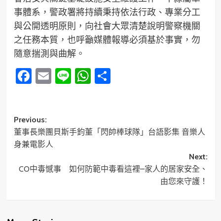
事體系，警政署將持續秉持依法行政、專業分工
與公開透明原則，向社會大眾清楚說明警察機關
之任務本質，也呼籲媒體報導必須基於事實，勿
隨意揣測與曲解。
Facebook
Email
Line
WhatsApp
分
享
Post
Previous:
董事長樂團貝斯手鈞董「閃帥棒球隊」台語影集 音樂人
navigation
身兼電影人
Next:
CO中毒憾事 如何防範中毒看這裡–家人的居家安全、
由您來守護！