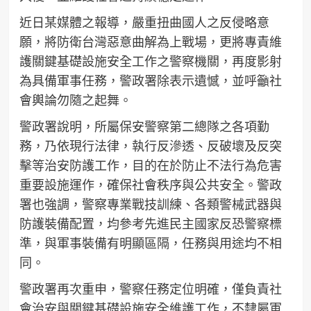
近日某媒體之報導，嚴重扭曲國人之反侵略意
願，將防衛台灣惡意曲解為上戰場，更將專責維
護關鍵基礎設施安全工作之警察機關，再度影射
為具備軍事任務，警政署除表示遺憾，並呼籲社
會輿論勿隨之起舞。
警政署說明，所屬保安警察第二總隊之各項勤
務，乃依現行法律，執行反滲透、反破壞及反突
擊等治安防護工作，目的在於防止不法行為危害
重要設施運作，確保社會秩序與公共安全。警政
署也強調，警察專業戰技訓練、各類警械武器與
防護裝備配置，均參考先進民主國家反恐警察標
準，與軍事裝備有明顯區隔，任務與用途均不相
同。
警政署再次重申，警察任務定位明確，僅負責社
會治安與關鍵基礎設施安全維護工作，不隸屬軍