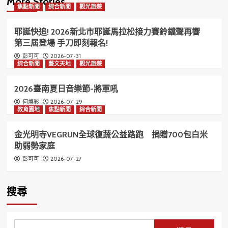
More Stories
焦點新聞
綜合新聞
觀光旅遊
耶誕快追! 2026新北市耶誕馬拉松接力賽鈴鐺聲再響
第三屆登場 手刀即刻報名!
2026-07-31
彭可可
綜合新聞
藝文天地
觀光旅遊
2026臺南夏日音樂節-將軍吼
2026-07-29
何煥彩
教育園地
焦點新聞
綜合新聞
金光明寺VEGRUN全球復蔬公益路跑 捐贈700包白米
助弱勢家庭
2026-07-27
彭可可
搜尋