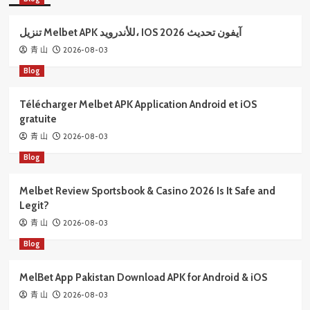
تنزيل Melbet APK للأندرويد، IOS آيفون تحديث 2026
2026-08-03
青 山
Blog
Télécharger Melbet APK Application Android et iOS
gratuite
2026-08-03
青 山
Blog
Melbet Review Sportsbook & Casino 2026 Is It Safe and
Legit?
2026-08-03
青 山
Blog
MelBet App Pakistan Download APK for Android & iOS
2026-08-03
青 山