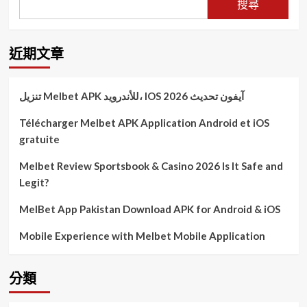
搜尋
近期文章
تنزيل Melbet APK للأندرويد، IOS آيفون تحديث 2026
Télécharger Melbet APK Application Android et iOS
gratuite
Melbet Review Sportsbook & Casino 2026 Is It Safe and
Legit?
MelBet App Pakistan Download APK for Android & iOS
Mobile Experience with Melbet Mobile Application
分類