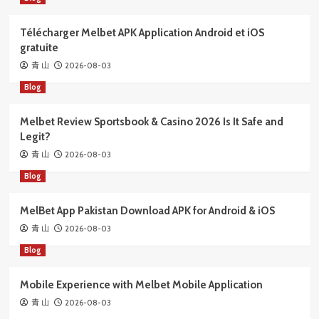
Télécharger Melbet APK Application Android et iOS
gratuite
2026-08-03
青 山
Blog
Melbet Review Sportsbook & Casino 2026 Is It Safe and
Legit?
2026-08-03
青 山
Blog
MelBet App Pakistan Download APK for Android & iOS
2026-08-03
青 山
Blog
Mobile Experience with Melbet Mobile Application
2026-08-03
青 山