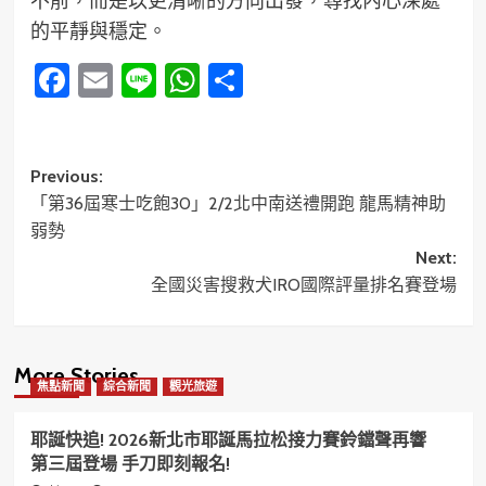
的平靜與穩定。
Facebook
Email
Line
WhatsApp
分
享
Post
Previous:
「第36屆寒士吃飽30」2/2北中南送禮開跑 龍馬精神助
navigation
弱勢
Next:
全國災害搜救犬IRO國際評量排名賽登場
More Stories
焦點新聞
綜合新聞
觀光旅遊
耶誕快追! 2026新北市耶誕馬拉松接力賽鈴鐺聲再響
第三屆登場 手刀即刻報名!