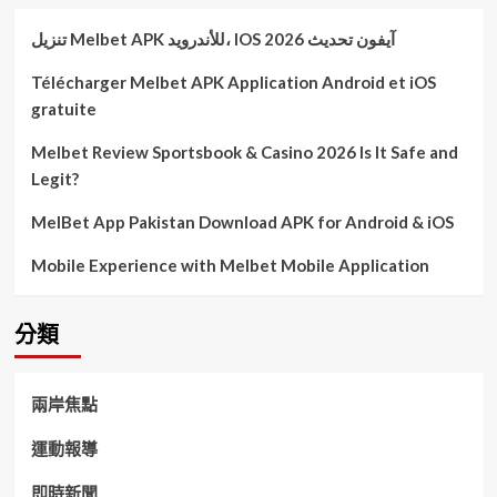
تنزيل Melbet APK للأندرويد، IOS آيفون تحديث 2026
Télécharger Melbet APK Application Android et iOS
gratuite
Melbet Review Sportsbook & Casino 2026 Is It Safe and
Legit?
MelBet App Pakistan Download APK for Android & iOS
Mobile Experience with Melbet Mobile Application
分類
兩岸焦點
運動報導
即時新聞