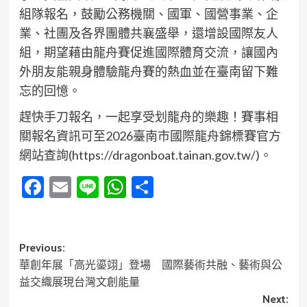
組隊報名，鼓勵公務機關、國軍、國營事業、企
業、社團及各界團體共襄盛舉，還增設國際友人
組，期望藉由龍舟賽促進國際體育交流，讓國內
外朋友能親身體驗龍舟賽的熱血並在臺南留下難
忘的回憶。
趕快手刀報名，一起享受划龍舟的樂趣！賽事相
關報名資訊可至2026臺南市國際龍舟錦標賽官方
網站查詢(https://dragonboat.tainan.gov.tw/)。
Facebook
Email
Line
WhatsApp
分
享
Post
Previous:
華創年展「高光鎏翊」登場 國際藝術共融、藝術與公
navigation
益交織展現台灣文創能量
Next: