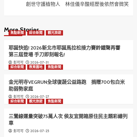
創世守護植物人 林佳儀辛酸經歷後依然會微笑
More Stories
焦點新聞
綜合新聞
觀光旅遊
耶誕快追! 2026新北市耶誕馬拉松接力賽鈴鐺聲再響
第三屆登場 手刀即刻報名!
2026-07-31
彭可可
綜合新聞
教育園地
焦點新聞
金光明寺VEGRUN全球復蔬公益路跑 捐贈700包白米
助弱勢家庭
2026-07-27
彭可可
綜合新聞
觀光旅遊
焦點新聞
三鶯線運量突破75萬人次 侯友宜開箱原住民主題彩繪列
車
2026-07-25
彭可可