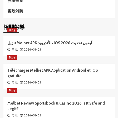
健康美食
警政消防
相關報導
Blog
تنزيل Melbet APK للأندرويد، IOS آيفون تحديث 2026
2026-08-03
青 山
Blog
Télécharger Melbet APK Application Android et iOS
gratuite
2026-08-03
青 山
Blog
Melbet Review Sportsbook & Casino 2026 Is It Safe and
Legit?
2026-08-03
青 山