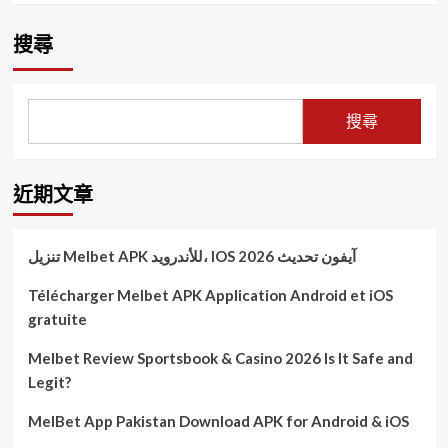
搜尋
搜尋
近期文章
تنزيل Melbet APK للأندرويد، IOS آيفون تحديث 2026
Télécharger Melbet APK Application Android et iOS
gratuite
Melbet Review Sportsbook & Casino 2026 Is It Safe and
Legit?
MelBet App Pakistan Download APK for Android & iOS