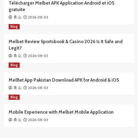
Télécharger Melbet APK Application Android et iOS
gratuite
2026-08-03
青 山
Blog
Melbet Review Sportsbook & Casino 2026 Is It Safe and
Legit?
2026-08-03
青 山
Blog
MelBet App Pakistan Download APK for Android & iOS
2026-08-03
青 山
Blog
Mobile Experience with Melbet Mobile Application
2026-08-03
青 山