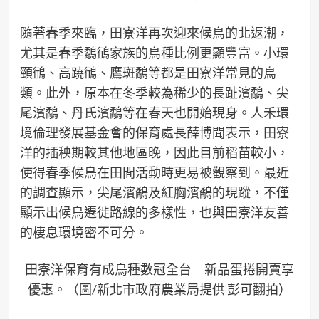
隨著春季來臨，田寮洋再次迎來候鳥的北返潮，
尤其是春季鷸鴴家族的鳥種比例更顯豐富。小環
頸鴴、高蹺鴴、鷹斑鷸等都是田寮洋常見的鳥
類。此外，原本在冬季較為稀少的長趾濱鷸、尖
尾濱鷸、丹氏濱鷸等在春天也開始現身。人禾環
境倫理發展基金會的保育處長薛博聞表示，田寮
洋的插秧期較其他地區晚，因此目前稻苗較小，
使得春季候鳥在田間活動時更易被觀察到。最近
的調查顯示，尖尾濱鷸及紅胸濱鷸的現蹤，不僅
顯示出候鳥遷徙路線的多樣性，也與田寮洋友善
的棲息環境密不可分。
田寮洋保育有成鳥種數冠全台 新品蛋捲開賣享
優惠。（圖/新北市政府農業局提供 彭可翻拍）