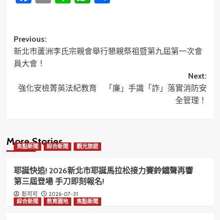
享
Post
Previous:
新北市蘆洲李氏宗親會舉行懇親祭祖暨第九屆第一次會
navigation
員大會！
Next:
強化安檢菁英法紀教育 「廉」手識「詐」落實消防安
全管理！
More Stories
焦點新聞
綜合新聞
觀光旅遊
耶誕快追! 2026新北市耶誕馬拉松接力賽鈴鐺聲再響
第三屆登場 手刀即刻報名!
2026-07-31
彭可可
綜合新聞
教育園地
焦點新聞