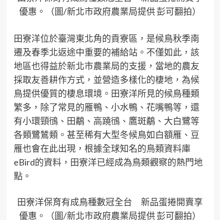
優惠。（圖/新北市政府農業局提供 彭可翻拍）
田寮洋位於臺灣東北角的貢寮區，是候鳥秋季南
遷及春季北返途中重要的補給站。不僅如此，該
地區也得益於新北市農業局的支援，當地的農友
採取友善耕作方式，並營造多樣化的棲地，為候
鳥提供優質的棲息環境。田寮洋所見的候鳥種類
繁多，除了常見的雁鴨、小水鴨、花嘴鴨等，還
有小環頸鴴、田鷸、高蹺鴴、鷹斑鷸、大白鷺等
各類鷺鷥類。甚至稀有大型冬候鳥如白額雁、豆
雁也會在此出現，根據全球知名的鳥類資料庫
eBird的資料，田寮洋已經成為鳥類觀察的熱門地
點。
田寮洋保育有成鳥種數冠全台 新品蛋捲開賣享
優惠。（圖/新北市政府農業局提供 彭可翻拍）