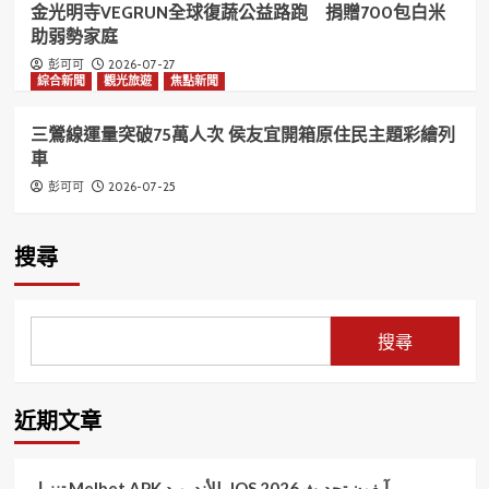
金光明寺VEGRUN全球復蔬公益路跑 捐贈700包白米
助弱勢家庭
2026-07-27
彭可可
綜合新聞
觀光旅遊
焦點新聞
三鶯線運量突破75萬人次 侯友宜開箱原住民主題彩繪列
車
2026-07-25
彭可可
搜尋
搜尋
近期文章
تنزيل Melbet APK للأندرويد، IOS آيفون تحديث 2026