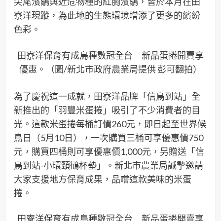
尖尾濱鷸與近危物種的紅胸濱鷸，皆於本月在田
寮洋現蹤，為此地的生態環境增添了更多的繽紛
色彩。
田寮洋保育有成鳥種數冠全台 新品蛋捲開賣享
優惠。（圖/新北市政府農業局提供 彭可翻拍）
為了慶祝這一成就，田寮洋品牌「信鳥到站」全
新推出的「羽豐米蛋捲」吸引了不少消費者的目
光。這款米蛋捲每桶訂價260元，即日起至世界候
鳥日（5月10日），一次購買三桶可享優惠價750
元，購買四桶則可享優惠價1,000元，另贈送「信
鳥到站-小環頸鴴杯墊」。新北市農業局誠摯邀請
大家支援地方保育成果，品嚐這款美味的米蛋
捲。
田寮洋保育有成鳥種數冠全台 新品蛋捲開賣享