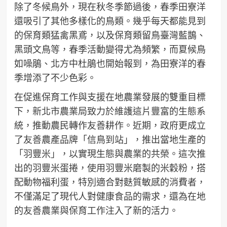
除了冬候鳥外，現在秋冬季節過後，春季田寮洋
還吸引了其他多樣化的鳥類。幾乎每天都能見到
的保育類猛禽黑鳶，以及保育類留鳥臺灣藍鵲、
黑頭文鳥等，春季活動變得尤為頻繁，而夏候鳥
如噪鵑、北方中杜鵑也開始報到，為田寮洋的春
季增添了不少色彩。
在促進保育工作與支援在地農業發展的雙重目標
下，新北市農業局致力於維護這片豐富的生態系
統，推動農民轉作友善耕作。近期，政府更成立
了友善農產品牌「信鳥到站」，推出當地生產的
「羽豐米」，以實現生態與農業的共榮。這次推
出的羽豐米蛋捲，使用羽豐米磨製的米穀粉，搭
配動物福利蛋，特別適合對麩質敏感的消費者，
不僅滿足了現代人對健康食品的需求，還為在地
的友善農業與保育工作注入了新的活力。