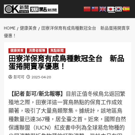
Skip
Primary
to
Menu
content
HOME
健康美食
田寮洋保育有成鳥種數冠全台 新品蛋捲開賣享
優惠！
健康美食
消費者報導
焦點新聞
田寮洋保育有成鳥種數冠全台 新品
蛋捲開賣享優惠！
彭可可
2025-04-20
【記者 彭可/新北報導】
目前正值冬候鳥北返回繁
殖地之際，田寮洋這一賞鳥熱點的保育工作成效
顯著，吸引了大量鳥類聚集。據統計，該地區鳥
種數量已達367種，居全臺之首。近來，國際自然
保護聯盟（IUCN）紅皮書中列為全球易危物種的