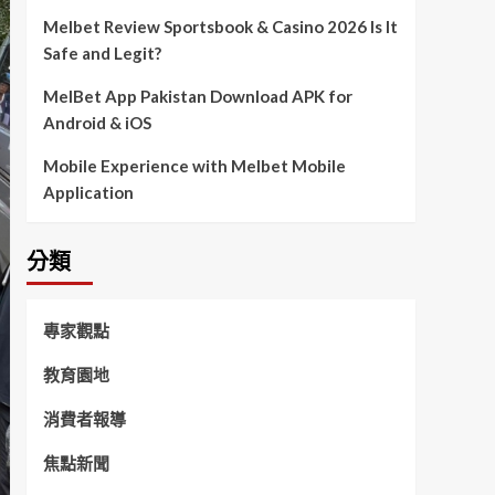
Melbet Review Sportsbook & Casino 2026 Is It
Safe and Legit?
MelBet App Pakistan Download APK for
Android & iOS
Mobile Experience with Melbet Mobile
Application
分類
專家觀點
教育園地
消費者報導
焦點新聞