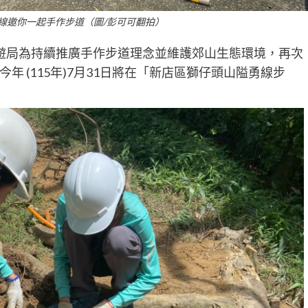
線邀你一起手作步道（圖/彭可可翻拍）
遊局為持續推廣手作步道理念並維護郊山生態環境，再次
 (115年)7月31日將在「新店區獅仔頭山隘勇線步