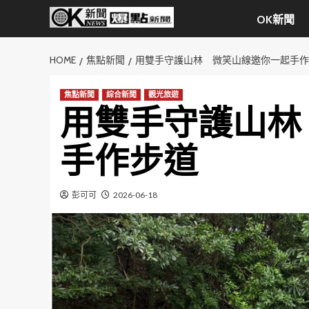
Skip
OK新聞
to
content
HOME
焦點新聞
用雙手守護山林 微笑山線邀你一起手作
焦點新聞
綜合新聞
觀光旅遊
用雙手守護山林
手作步道
彭可可
2026-06-18