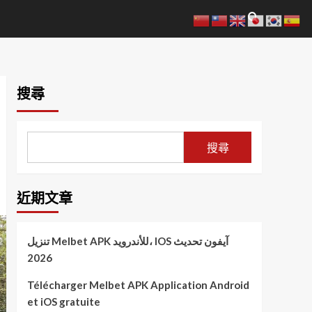
搜尋
搜尋
近期文章
تنزيل Melbet APK للأندرويد، IOS آيفون تحديث
2026
Télécharger Melbet APK Application Android
et iOS gratuite