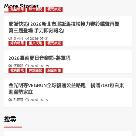
More Stories
焦點新聞
綜合新聞
觀光旅遊
耶誕快追! 2026新北市耶誕馬拉松接力賽鈴鐺聲再響
第三屆登場 手刀即刻報名!
2026-07-31
彭可可
綜合新聞
藝文天地
觀光旅遊
2026臺南夏日音樂節-將軍吼
2026-07-29
何煥彩
教育園地
焦點新聞
綜合新聞
金光明寺VEGRUN全球復蔬公益路跑 捐贈700包白米
助弱勢家庭
2026-07-27
彭可可
搜尋