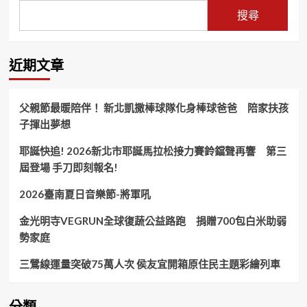
搜尋
近期文章
父親節最暖陪伴！ 新北凱撒棒球隊化身棒球爸爸 陪家扶孩
子揮出夢想
耶誕快追! 2026新北市耶誕馬拉松接力賽鈴鐺聲再響 第三
屆登場 手刀即刻報名!
2026臺南夏日音樂節-將軍吼
金光明寺VEGRUN全球復蔬公益路跑 捐贈700包白米助弱
勢家庭
三鶯線運量突破75萬人次 侯友宜開箱原住民主題彩繪列車
分類