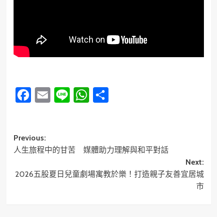
Facebook
Email
Line
WhatsApp
分
享
Post
Previous:
人生旅程中的甘苦 媒體助力理解與和平對話
navigation
Next:
2026五股夏日兒童劇場寓教於樂！打造親子友善宜居城
市