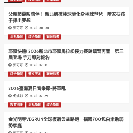
父親節最暖陪伴！ 新北凱撒棒球隊化身棒球爸爸 陪家扶孩
子揮出夢想
2026-08-08
彭可可
焦點新聞
綜合新聞
觀光旅遊
耶誕快追! 2026新北市耶誕馬拉松接力賽鈴鐺聲再響 第三
屆登場 手刀即刻報名!
2026-07-31
彭可可
綜合新聞
藝文天地
觀光旅遊
2026臺南夏日音樂節-將軍吼
2026-07-29
何煥彩
教育園地
焦點新聞
綜合新聞
金光明寺VEGRUN全球復蔬公益路跑 捐贈700包白米助弱
勢家庭
2026-07-27
彭可可