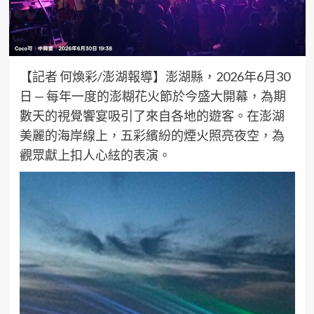
【記者 何煥彩/澎湖報導】澎湖縣，2026年6月30
日 — 每年一度的澎糊花火節於今盛大開幕，為期
數天的視覺饗宴吸引了來自各地的遊客。在澎湖
美麗的海岸線上，五彩繽紛的煙火照亮夜空，為
觀眾獻上扣人心絃的表演。