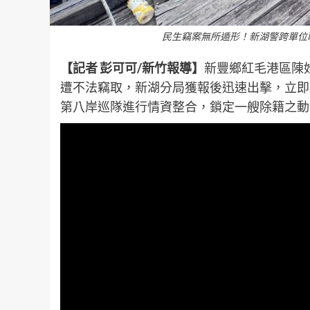
民生竊案無所遁形！新湖警跨單位
【記者 彭可可/新竹報導】
新豐鄉紅毛港區陳姓
遭不法竊取，新湖分局獲報後迅速出擊，立即
第八岸巡隊進行情資整合，鎖定一艘除籍之動