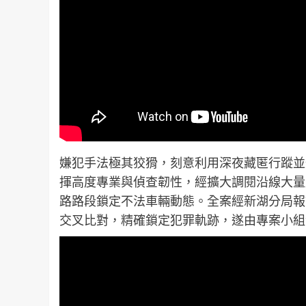
嫌犯手法極其狡猾，刻意利用深夜藏匿行蹤並
揮高度專業與偵查韌性，經擴大調閱沿線大量
路路段鎖定不法車輛動態。全案經新湖分局報
交叉比對，精確鎖定犯罪軌跡，遂由專案小組