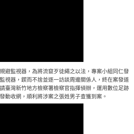
規避監視器，為將流竄歹徒繩之以法，專案小組同仁發
監視器，鍥而不捨並逐一訪談周邊關係人，終在案發道
請臺灣新竹地方檢察署檢察官指揮偵辦，運用數位足跡
發動收網，順利將涉案之張姓男子查獲到案。