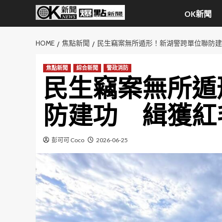
Skip
OK新聞
to
content
HOME
焦點新聞
民生竊案無所遁形！新湖警跨單位聯防建
焦點新聞
綜合新聞
警政消防
民生竊案無所遁
防建功 緝獲紅
彭可可 Coco
2026-06-25