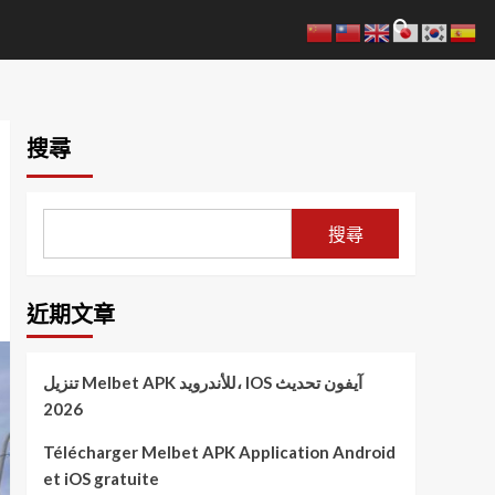
搜尋
搜尋
近期文章
تنزيل Melbet APK للأندرويد، IOS آيفون تحديث
2026
Télécharger Melbet APK Application Android
et iOS gratuite