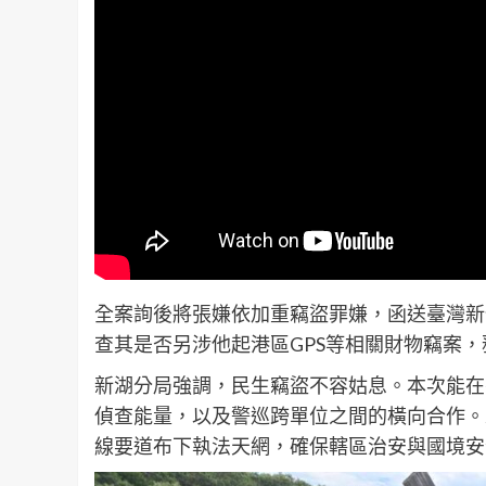
全案詢後將張嫌依加重竊盜罪嫌，函送臺灣新
查其是否另涉他起港區GPS等相關財物竊案
新湖分局強調，民生竊盜不容姑息。本次能在
偵查能量，以及警巡跨單位之間的橫向合作。
線要道布下執法天網，確保轄區治安與國境安