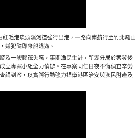
由紅毛港崁頭溪河道強行出港，一路向南航行至竹北鳳山
，嫌犯隨即棄船逃逸。
瓶及一艘膠筏失竊，事關漁民生計，新湖分局於案發後
成立專案小組全力偵辦。在專案同仁日夜不懈偵查辛勞
查緝到案，以實際行動強力捍衛港區治安與漁民財產及