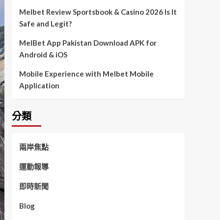
Melbet Review Sportsbook & Casino 2026 Is It
Safe and Legit?
MelBet App Pakistan Download APK for
Android & iOS
Mobile Experience with Melbet Mobile
Application
分類
兩岸焦點
運動報導
即時新聞
Blog