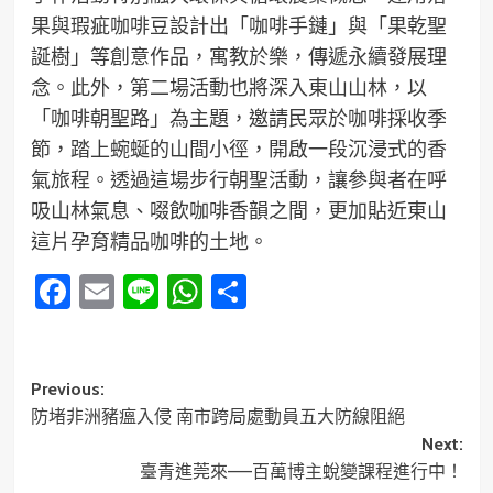
果與瑕疵咖啡豆設計出「咖啡手鏈」與「果乾聖
誕樹」等創意作品，寓教於樂，傳遞永續發展理
念。此外，第二場活動也將深入東山山林，以
「咖啡朝聖路」為主題，邀請民眾於咖啡採收季
節，踏上蜿蜒的山間小徑，開啟一段沉浸式的香
氣旅程。透過這場步行朝聖活動，讓參與者在呼
吸山林氣息、啜飲咖啡香韻之間，更加貼近東山
這片孕育精品咖啡的土地。
Facebook
Email
Line
WhatsApp
分
享
Post
Previous:
防堵非洲豬瘟入侵 南市跨局處動員五大防線阻絕
navigation
Next:
臺青進莞來——百萬博主蛻變課程進行中！