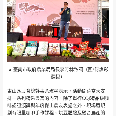
▲ 臺南市政府農業局局長李芳林致詞（圖/何煥彩
翻攝）
東山區農會總幹事余淑琴表示，活動開幕當天安
排一系列精采豐富的內容，除了舉行CQI精品級咖
啡認證頒獎與年度傑出農友表揚之外，現場還規
劃有限量咖啡手作課程、烘豆體驗及融合農產的