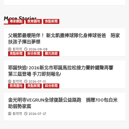
More Stories
專家觀點
教育園地
焦點新聞
父親節最暖陪伴！ 新北凱撒棒球隊化身棒球爸爸 陪家
扶孩子揮出夢想
2026-08-08
彭可可
焦點新聞
綜合新聞
觀光旅遊
耶誕快追! 2026新北市耶誕馬拉松接力賽鈴鐺聲再響
第三屆登場 手刀即刻報名!
2026-07-31
彭可可
教育園地
焦點新聞
綜合新聞
金光明寺VEGRUN全球復蔬公益路跑 捐贈700包白米
助弱勢家庭
2026-07-27
彭可可