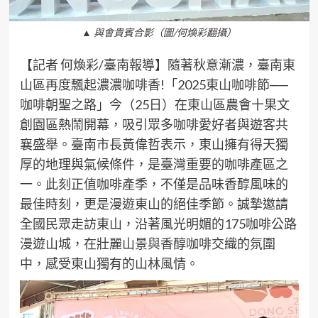
▲ 與會貴賓合影（圖/何煥彩翻攝）
【記者 何煥彩/臺南報導】隨著秋意漸濃，臺南東
山區再度飄起濃濃咖啡香!「2025東山咖啡節──
咖啡朝聖之路」今（25日）在東山區農會十果文
創園區熱鬧開幕，吸引眾多咖啡愛好者與遊客共
襄盛舉。臺南市長黃偉哲表示，東山擁有得天獨
厚的地理與氣候條件，是臺灣重要的咖啡產區之
一。此刻正值咖啡產季，不僅是品味香醇風味的
最佳時刻，更是漫遊東山的絕佳季節。誠摯邀請
全國民眾走訪東山，沿著風光明媚的175咖啡公路
漫遊山城，在壯麗山景與香醇咖啡交織的氛圍
中，感受東山獨有的山林風情。