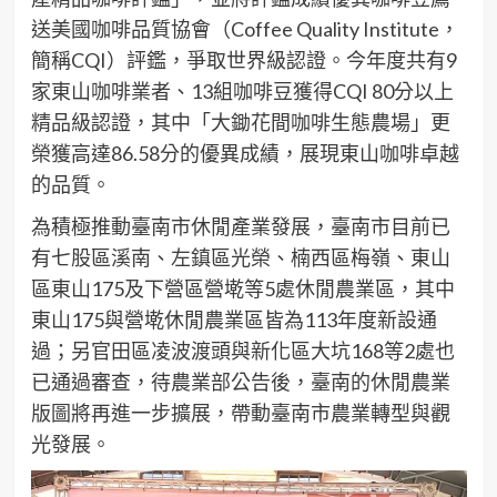
送美國咖啡品質協會（Coffee Quality Institute，
簡稱CQI）評鑑，爭取世界級認證。今年度共有9
家東山咖啡業者、13組咖啡豆獲得CQI 80分以上
精品級認證，其中「大鋤花間咖啡生態農場」更
榮獲高達86.58分的優異成績，展現東山咖啡卓越
的品質。
為積極推動臺南市休閒產業發展，臺南市目前已
有七股區溪南、左鎮區光榮、楠西區梅嶺、東山
區東山175及下營區營墘等5處休閒農業區，其中
東山175與營墘休閒農業區皆為113年度新設通
過；另官田區凌波渡頭與新化區大坑168等2處也
已通過審查，待農業部公告後，臺南的休閒農業
版圖將再進一步擴展，帶動臺南市農業轉型與觀
光發展。