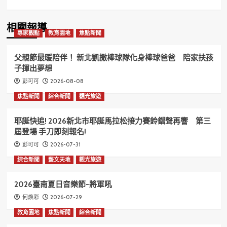
相關報導
專家觀點
教育園地
焦點新聞
父親節最暖陪伴！ 新北凱撒棒球隊化身棒球爸爸 陪家扶孩
子揮出夢想
2026-08-08
彭可可
焦點新聞
綜合新聞
觀光旅遊
耶誕快追! 2026新北市耶誕馬拉松接力賽鈴鐺聲再響 第三
屆登場 手刀即刻報名!
2026-07-31
彭可可
綜合新聞
藝文天地
觀光旅遊
2026臺南夏日音樂節-將軍吼
2026-07-29
何煥彩
教育園地
焦點新聞
綜合新聞