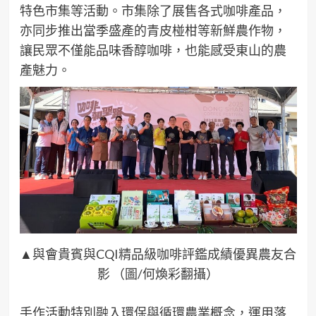
特色市集等活動。市集除了展售各式咖啡產品，
亦同步推出當季盛產的青皮椪柑等新鮮農作物，
讓民眾不僅能品味香醇咖啡，也能感受東山的農
產魅力。
▲與會貴賓與CQI精品級咖啡評鑑成績優異農友合
影 （圖/何煥彩翻攝）
手作活動特別融入環保與循環農業概念，運用落