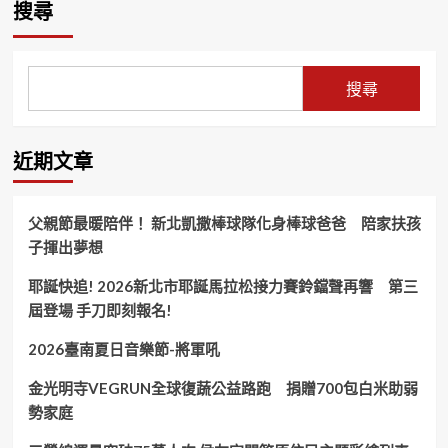
搜尋
搜尋
近期文章
父親節最暖陪伴！ 新北凱撒棒球隊化身棒球爸爸 陪家扶孩
子揮出夢想
耶誕快追! 2026新北市耶誕馬拉松接力賽鈴鐺聲再響 第三
屆登場 手刀即刻報名!
2026臺南夏日音樂節-將軍吼
金光明寺VEGRUN全球復蔬公益路跑 捐贈700包白米助弱
勢家庭