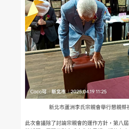
新北市蘆洲李氏宗親會舉行懇親祭
此次會議除了討論宗親會的運作方針，第八屆