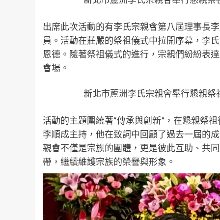
出席此次活動的有李氏宗親會第八屆理事長李
員。活動在莊嚴的祭祖儀式中拉開序幕，李氏
恩德。隨著祭祖儀式的進行，宗親們紛紛表達
會場。
新北市蘆洲李氏宗親會舉行懇親祭
活動的主題圍繞著“傳承與創新”，在懇親祭
李順成主持，他在致詞中回顧了過去一屆的成
親會不僅是宗族的團體，更是彼此互助、共同
帶，繼續維護宗族的榮譽與形象。