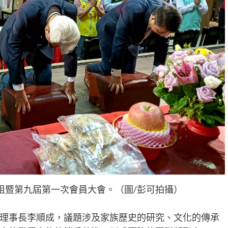
祖暨第九屆第一次會員大會。（圖/彭可拍攝）
理事長李順成，議題涉及家族歷史的研究、文化的傳承