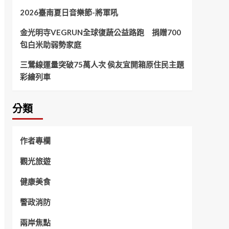
2026臺南夏日音樂節-將軍吼
金光明寺VEGRUN全球復蔬公益路跑 捐贈700
包白米助弱勢家庭
三鶯線運量突破75萬人次 侯友宜開箱原住民主題
彩繪列車
分類
作者專欄
觀光旅遊
健康美食
警政消防
兩岸焦點