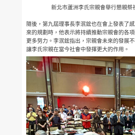
新北市蘆洲李氏宗親會舉行懇親祭
隨後，第九屆理事長李泯鋐也在會上發表了感
來的規劃時，他表示將持續推動宗親會的各項
更多努力。李泯鋐指出，宗親會未來的發展不
讓李氏宗親在當今社會中發揮更大的作用。