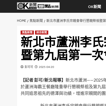
Skip
OK新聞
to
content
HOME
焦點新聞
新北市蘆洲李氏宗親會舉行懇親祭祖暨第
焦點新聞
綜合新聞
新北市蘆洲李氏
暨第九屆第一次
彭可可
2025-04-20
【記者 彭可/新北報導】
新北市蘆洲——2025
於蘆洲海霸王餐廳隆重舉行懇親祭祖及第九屆
共同追思祖先的德澤與功績，增進宗親間的團
新北市蘆洲李氏宗親會舉行懇親祭