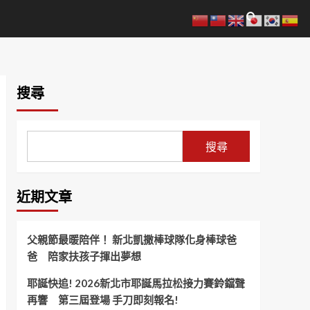
搜尋
搜尋
近期文章
父親節最暖陪伴！ 新北凱撒棒球隊化身棒球爸
爸 陪家扶孩子揮出夢想
耶誕快追! 2026新北市耶誕馬拉松接力賽鈴鐺聲
再響 第三屆登場 手刀即刻報名!