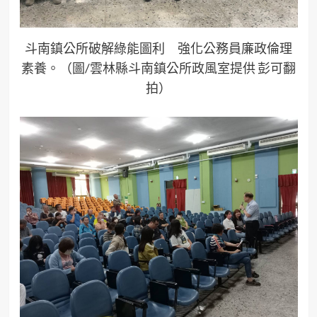
斗南鎮公所破解綠能圖利 強化公務員廉政倫理
素養。（圖/雲林縣斗南鎮公所政風室提供 彭可翻
拍）