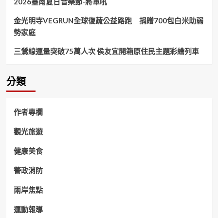
2026臺南夏日音樂節-將軍吼
金光明寺VEGRUN全球復蔬公益路跑 捐贈700包白米助弱
勢家庭
三鶯線運量突破75萬人次 侯友宜開箱原住民主題彩繪列車
分類
作者專欄
觀光旅遊
健康美食
警政消防
兩岸焦點
運動報導