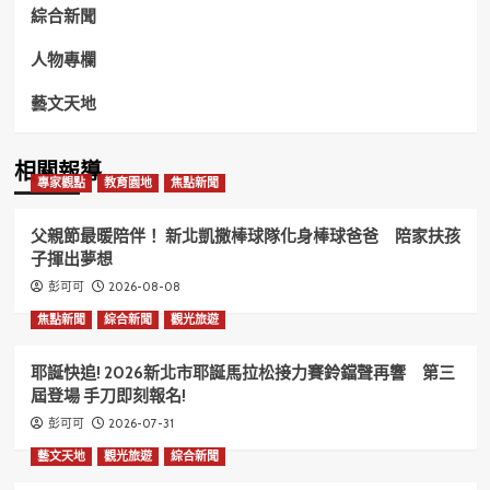
綜合新聞
人物專欄
藝文天地
相關報導
專家觀點
教育園地
焦點新聞
父親節最暖陪伴！ 新北凱撒棒球隊化身棒球爸爸 陪家扶孩
子揮出夢想
2026-08-08
彭可可
焦點新聞
綜合新聞
觀光旅遊
耶誕快追! 2026新北市耶誕馬拉松接力賽鈴鐺聲再響 第三
屆登場 手刀即刻報名!
2026-07-31
彭可可
藝文天地
觀光旅遊
綜合新聞