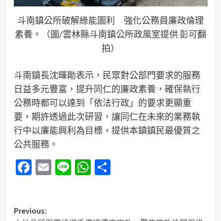
斗南鎮公所破解綠能圖利 強化公務員廉政倫理
素養。（圖/雲林縣斗南鎮公所政風室提供 彭可翻
拍）
斗南鎮長沈暉勛表示，民眾對公部門要求的服務
日益多元豐富，提升同仁的廉政素養，確保執行
公務時都可以達到「依法行政」的要求更顯重
要，期許透過此次研習，讓同仁在未來的業務執
行中以廉能興利為目標，提供本鎮鎮民最優質之
公共服務。
Facebook
Email
Line
WhatsApp
分
享
Post
Previous: