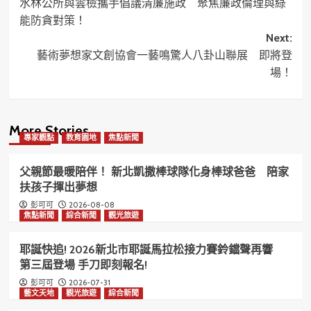
水林公所與雲檢攜手倡議清廉施政 聚焦廉政倫理與綠
navigation
能防貪對策！
Next:
藝術夢想家文創協會一藝鳴驚人八卦山聯展 即將登
場！
More Stories
專家觀點
教育園地
焦點新聞
父親節最暖陪伴！ 新北凱撒棒球隊化身棒球爸爸 陪家
扶孩子揮出夢想
2026-08-08
彭可可
焦點新聞
綜合新聞
觀光旅遊
耶誕快追! 2026新北市耶誕馬拉松接力賽鈴鐺聲再響
第三屆登場 手刀即刻報名!
2026-07-31
彭可可
藝文天地
觀光旅遊
綜合新聞