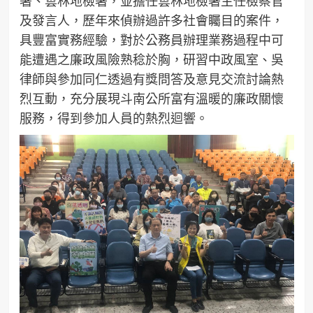
署、雲林地檢署，並擔任雲林地檢署主任檢察官
及發言人，歷年來偵辦過許多社會矚目的案件，
具豐富實務經驗，對於公務員辦理業務過程中可
能遭遇之廉政風險熟稔於胸，研習中政風室、吳
律師與參加同仁透過有獎問答及意見交流討論熱
烈互動，充分展現斗南公所富有溫暖的廉政關懷
服務，得到參加人員的熱烈迴響。