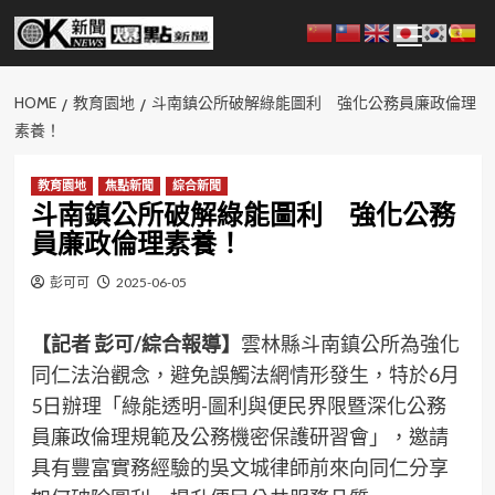
Skip
Primary
to
Menu
content
HOME
教育園地
斗南鎮公所破解綠能圖利 強化公務員廉政倫理
素養！
教育園地
焦點新聞
綜合新聞
斗南鎮公所破解綠能圖利 強化公務
員廉政倫理素養！
彭可可
2025-06-05
【記者 彭可/綜合報導】
雲林縣斗南鎮公所為強化
同仁法治觀念，避免誤觸法網情形發生，特於6月
5日辦理「綠能透明-圖利與便民界限暨深化公務
員廉政倫理規範及公務機密保護研習會」，邀請
具有豐富實務經驗的吳文城律師前來向同仁分享