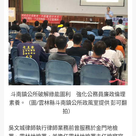
斗南鎮公所破解綠能圖利 強化公務員廉政倫理
素養。（圖/雲林縣斗南鎮公所政風室提供 彭可翻
拍）
吳文城律師執行律師業務前曾服務於金門地檢