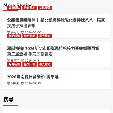
More Stories
專家觀點
教育園地
焦點新聞
父親節最暖陪伴！ 新北凱撒棒球隊化身棒球爸爸 陪家
扶孩子揮出夢想
2026-08-08
彭可可
焦點新聞
綜合新聞
觀光旅遊
耶誕快追! 2026新北市耶誕馬拉松接力賽鈴鐺聲再響
第三屆登場 手刀即刻報名!
2026-07-31
彭可可
綜合新聞
藝文天地
觀光旅遊
2026臺南夏日音樂節-將軍吼
2026-07-29
何煥彩
搜尋