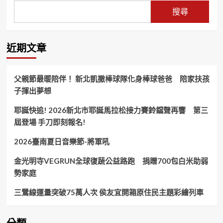
搜尋
近期文章
父親節最暖陪伴！ 新北凱撒棒球隊化身棒球爸爸 陪家扶孩
子揮出夢想
耶誕快追! 2026新北市耶誕馬拉松接力賽鈴鐺聲再響 第三
屆登場 手刀即刻報名!
2026臺南夏日音樂節-將軍吼
金光明寺VEGRUN全球復蔬公益路跑 捐贈700包白米助弱
勢家庭
三鶯線運量突破75萬人次 侯友宜開箱原住民主題彩繪列車