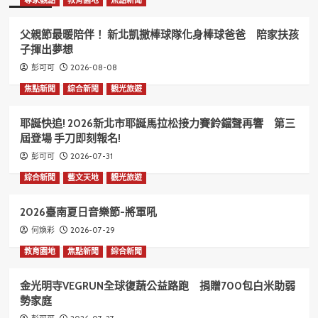
父親節最暖陪伴！ 新北凱撒棒球隊化身棒球爸爸 陪家扶孩
子揮出夢想
2026-08-08
彭可可
焦點新聞
綜合新聞
觀光旅遊
耶誕快追! 2026新北市耶誕馬拉松接力賽鈴鐺聲再響 第三
屆登場 手刀即刻報名!
2026-07-31
彭可可
綜合新聞
藝文天地
觀光旅遊
2026臺南夏日音樂節-將軍吼
2026-07-29
何煥彩
教育園地
焦點新聞
綜合新聞
金光明寺VEGRUN全球復蔬公益路跑 捐贈700包白米助弱
勢家庭