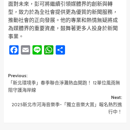
面對未來，彭可將繼續引領媒體界的創新與轉
型，致力於為全社會提供更為優質的新聞服務，
推動社會的正向發展。他的專業和熱情無疑將成
為媒體界的重要資產，鼓舞著更多人投身於新聞
事業。
Facebook
Email
Line
WhatsApp
分
享
Post
Previous:
「新北環境季」春季聯合淨灘熱血開跑！ 12單位風雨無
navigation
阻守護海岸線
Next:
2025新北市河海音樂季-「獨立音樂大賞」報名熱烈進
行中！