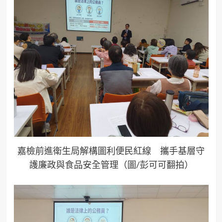
嘉檢前進衛生局解構圖利便民紅線 攜手基層守
護廉政與食品安全管理（圖/彭可可翻拍）