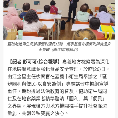
嘉檢前進衛生局解構圖利便民紅線 攜手基層守護廉政與食品安
全管理（圖/彭可可翻拍）
【記者 彭可可/綜合報導】
嘉義地方檢察署為深化
在地廉潔意識並強化食品安全管理，於昨(26)日，
由江金星主任檢察官在嘉義市衛生局舉辦之「區
辨圖利與便民-以食安為例」專題講習中擔綱宣導
重任，期盼透過法治教育的普及，協助衛生局同
仁及在地食藥業者精準釐清「圖利」與「便民」
之界線，展現檢方與地方機關攜手提升社會廉潔
量能、共創公私雙贏之決心。