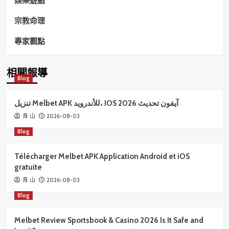
宗教命理
專家觀點
相關報導
Blog
تنزيل Melbet APK للأندرويد، IOS آيفون تحديث 2026
2026-08-03
青 山
Blog
Télécharger Melbet APK Application Android et iOS
gratuite
2026-08-03
青 山
Blog
Melbet Review Sportsbook & Casino 2026 Is It Safe and