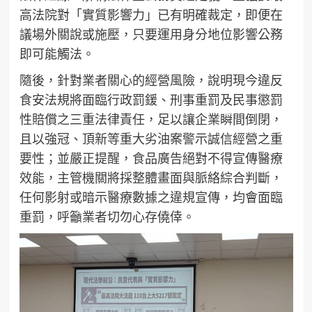
高法院對「實質影響力」已有明確裁定，即便在
議場外關說或施壓，只要運用身分地位影響公務
即可能觸法。
隨後，針對業者關心的經營風險，說明現今違反
食安法規將面臨行政罰鍰、刑事重罰及民事懲罰
性賠償之三重法律責任，足以讓企業瞬間倒閉，
且以強冠、頂新等重大劣油案警示誠信經營之重
要性；並嚴正提醒，食品廣告絕對不得宣傳醫療
效能，主管機關將採整體畫面與脈絡綜合判斷，
任何影射或暗示醫療數據之違規宣傳，均會面臨
重罰，呼籲業者切勿心存僥倖。