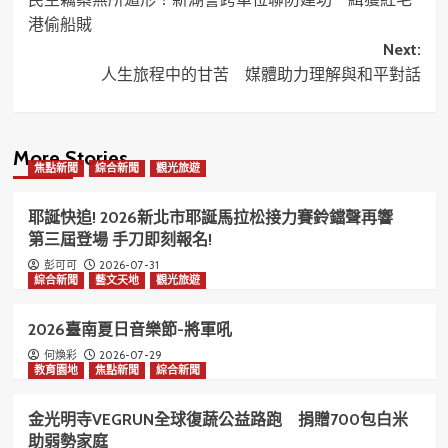
navigation
港偷船賊
Next:
人生旅程中的甘苦 媒體助力理解與和平對話
More Stories
焦點新聞
綜合新聞
觀光旅遊
耶誕快追! 2026新北市耶誕馬拉松接力賽鈴鐺聲再響
第三屆登場 手刀即刻報名!
2026-07-31
彭可可
綜合新聞
藝文天地
觀光旅遊
2026臺南夏日音樂節-將軍吼
2026-07-29
何煥彩
教育園地
焦點新聞
綜合新聞
金光明寺VEGRUN全球復蔬公益路跑 捐贈700包白米
助弱勢家庭