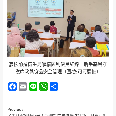
嘉檢前進衛生局解構圖利便民紅線 攜手基層守
護廉政與食品安全管理（圖/彭可可翻拍）
Facebook
Email
Line
WhatsApp
分
享
Post
Previous:
民生竊案無所遁形！新湖警跨單位聯防建功 緝獲紅毛