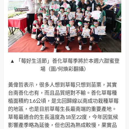
▲ 「莓好生活節」善化草莓季將於本週六甜蜜登
場（圖/何煥彩翻攝）
黃偉哲表示，很多人想到草莓只想到苗栗，其實
台南善化也有，而且品質絕對不輸。善化草莓種
植面積約1.6公頃，是北回歸線以南成功栽種草莓
的地區，也是目前草莓生長最南端的重要產地。
草莓最適合的生長溫度為18至22度，今年因氣候
影響產季略為延後，但也因為熟成較慢，果實品