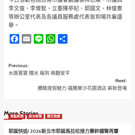
李文俊、李偉智、立委陳亭妃、郭國文、林俊憲
等辦公室代表及各議員服務處代表皆到場共襄盛
舉。
Facebook
Email
Line
WhatsApp
分
享
Post
Previous:
水豚寶寶 糯米 報到 萌翻安平
navigation
Next:
體驗度假魅力 福爾摩沙花園酒店 嶄新登場
More Stories
焦點新聞
綜合新聞
觀光旅遊
耶誕快追! 2026新北市耶誕馬拉松接力賽鈴鐺聲再響