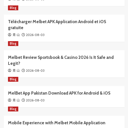
Blog
Télécharger Melbet APK Application Android et iOS
gratuite
2026-08-03
青 山
Blog
Melbet Review Sportsbook & Casino 2026 Is It Safe and
Legit?
2026-08-03
青 山
Blog
MelBet App Pakistan Download APK for Android & iOS
2026-08-03
青 山
Blog
Mobile Experience with Melbet Mobile Application