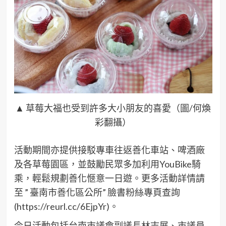
▲ 草莓大福也受到許多大小朋友的喜愛（圖/何煥
彩翻攝）
活動期間亦提供接駁專車往返善化車站、啤酒廠
及各草莓園區，並鼓勵民眾多加利用YouBike騎
乘，輕鬆規劃善化愜意一日遊。更多活動詳情請
至 ” 臺南市善化區公所” 臉書粉絲專頁查詢
(https://reurl.cc/6EjpYr)。
今日活動包括台南市議會副議長林志展、市議員