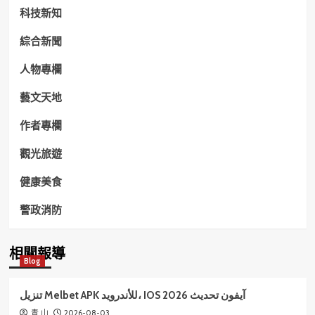
科技新知
綜合新聞
人物專欄
藝文天地
作者專欄
觀光旅遊
健康美食
警政消防
相關報導
Blog
تنزيل Melbet APK للأندرويد، IOS آيفون تحديث 2026
2026-08-03
青 山