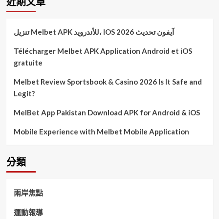
近期文章
تنزيل Melbet APK للأندرويد، IOS آيفون تحديث 2026
Télécharger Melbet APK Application Android et iOS
gratuite
Melbet Review Sportsbook & Casino 2026 Is It Safe and
Legit?
MelBet App Pakistan Download APK for Android & iOS
Mobile Experience with Melbet Mobile Application
分類
兩岸焦點
運動報導