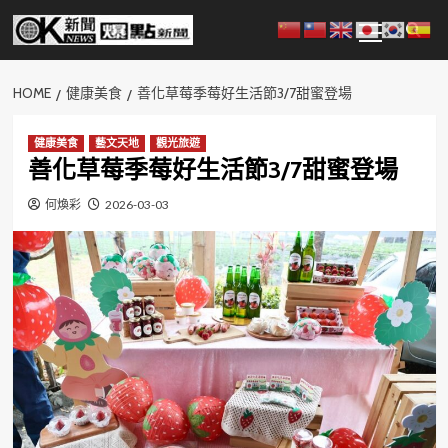
Skip
Primary
to
Menu
content
HOME
健康美食
善化草莓季莓好生活節3/7甜蜜登場
健康美食
藝文天地
觀光旅遊
善化草莓季莓好生活節3/7甜蜜登場
何煥彩
2026-03-03