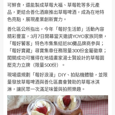
可鮮食，還能製成草莓大福、草莓乾等多元產
品，更結合善化酒廠推出草莓啤酒，成為在地特
色亮點，展現產業創新實力。
善化區公所指出，今年「莓好生活節」活動內容
精彩豐富，3月7日開幕當天邀請YOYO家族同樂，
「莓好饕客」特色市集集結近80攤品牌商參與；
「莓好寶藏」尋寶集章任務限量300份金屬徽章；
闖關成功可獲得在地插畫家湯士賢設計的草莓園
壓克力立牌（限量500份）。
現場還規劃「莓好浪漫」DIY、拍貼機體驗，並限
量發放草莓啤酒與善化區農會贊助的草莓冰淇
淋，讓民眾一次滿足味蕾與拍照樂趣。