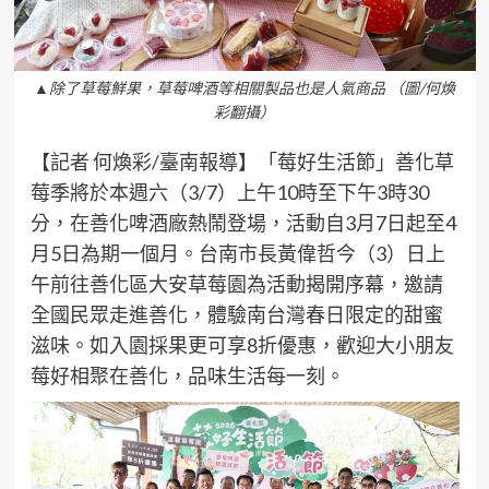
▲除了草莓鮮果，草莓啤酒等相關製品也是人氣商品 （圖/何煥
彩翻攝）
【記者 何煥彩/臺南報導】「莓好生活節」善化草
莓季將於本週六（3/7）上午10時至下午3時30
分，在善化啤酒廠熱鬧登場，活動自3月7日起至4
月5日為期一個月。台南市長黃偉哲今（3）日上
午前往善化區大安草莓園為活動揭開序幕，邀請
全國民眾走進善化，體驗南台灣春日限定的甜蜜
滋味。如入園採果更可享8折優惠，歡迎大小朋友
莓好相聚在善化，品味生活每一刻。