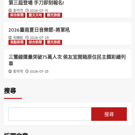
第三屆登場 手刀即刻報名!
2026-07-31
彭可可
綜合新聞
藝文天地
觀光旅遊
2026臺南夏日音樂節-將軍吼
2026-07-29
何煥彩
焦點新聞
綜合新聞
觀光旅遊
三鶯線運量突破75萬人次 侯友宜開箱原住民主題彩繪列
車
2026-07-25
彭可可
搜尋
搜尋