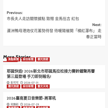
Post
Previous:
市長夫人走訪關懷據點 致贈 金馬伍吉 紅包
navigation
Next:
蘆洲鴨母港炮仗花蓄勢待發 待暖陽催開「橘紅瀑布」 走
春正當時
More Stories
焦點新聞
綜合新聞
觀光旅遊
耶誕快追! 2026新北市耶誕馬拉松接力賽鈴鐺聲再響
第三屆登場 手刀即刻報名!
2026-07-31
彭可可
觀光旅遊
綜合新聞
藝文天地
2026臺南夏日音樂節-將軍吼
2026-07-29
何煥彩