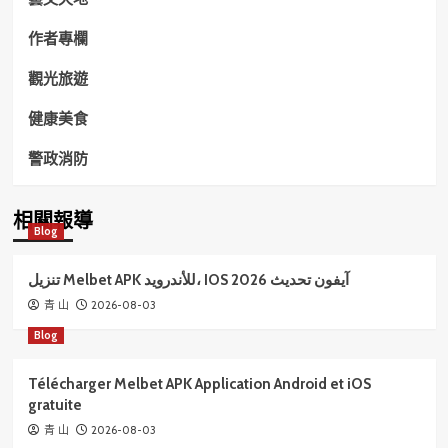
作者專欄
觀光旅遊
健康美食
警政消防
相關報導
Blog
تنزيل Melbet APK للأندرويد، IOS آيفون تحديث 2026
2026-08-03
青 山
Blog
Télécharger Melbet APK Application Android et iOS
gratuite
2026-08-03
青 山