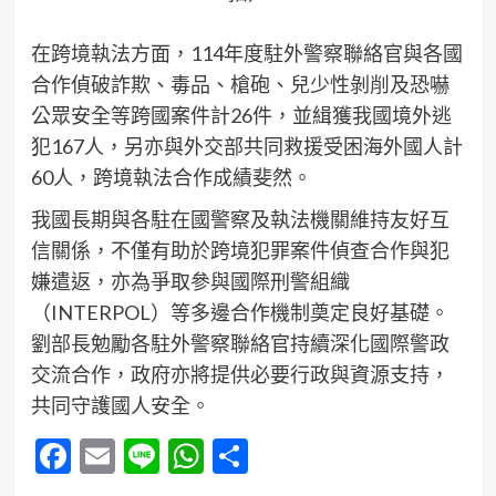
在跨境執法方面，114年度駐外警察聯絡官與各國
合作偵破詐欺、毒品、槍砲、兒少性剝削及恐嚇
公眾安全等跨國案件計26件，並緝獲我國境外逃
犯167人，另亦與外交部共同救援受困海外國人計
60人，跨境執法合作成績斐然。
我國長期與各駐在國警察及執法機關維持友好互
信關係，不僅有助於跨境犯罪案件偵查合作與犯
嫌遣返，亦為爭取參與國際刑警組織
（INTERPOL）等多邊合作機制奠定良好基礎。
劉部長勉勵各駐外警察聯絡官持續深化國際警政
交流合作，政府亦將提供必要行政與資源支持，
共同守護國人安全。
Facebook
Email
Line
WhatsApp
分
享