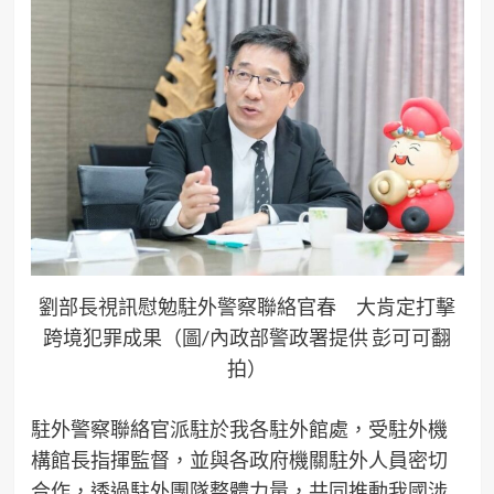
劉部長視訊慰勉駐外警察聯絡官春 大肯定打擊
跨境犯罪成果（圖/內政部警政署提供 彭可可翻
拍）
駐外警察聯絡官派駐於我各駐外館處，受駐外機
構館長指揮監督，並與各政府機關駐外人員密切
合作，透過駐外團隊整體力量，共同推動我國涉