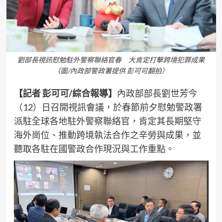
劉部長視訊慰勉駐外警察聯絡官春 大肯定打擊跨境犯罪成果
（圖/內政部警政署提供 彭可可翻拍）
【記者 彭可可/綜合報導】
內政部部長劉世芳今
（12）日召開視訊會議，於春節前夕慰勉警政署
派駐全球各地駐外警察聯絡官，肯定其長期堅守
海外崗位、推動跨境執法合作之辛勞與成果，並
聽取各駐在國警政合作現況與工作重點。