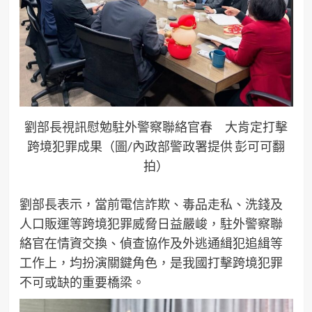
劉部長視訊慰勉駐外警察聯絡官春 大肯定打擊
跨境犯罪成果（圖/內政部警政署提供 彭可可翻
拍）
劉部長表示，當前電信詐欺、毒品走私、洗錢及
人口販運等跨境犯罪威脅日益嚴峻，駐外警察聯
絡官在情資交換、偵查協作及外逃通緝犯追緝等
工作上，均扮演關鍵角色，是我國打擊跨境犯罪
不可或缺的重要橋梁。