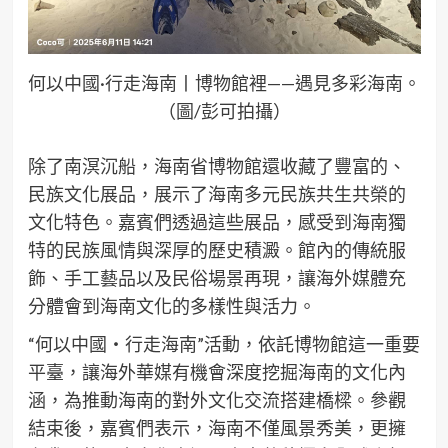
何以中國·行走海南丨博物館裡——遇見多彩海南。
（圖/彭可拍攝）
除了南溟沉船，海南省博物館還收藏了豐富的、
民族文化展品，展示了海南多元民族共生共榮的
文化特色。嘉賓們透過這些展品，感受到海南獨
特的民族風情與深厚的歷史積澱。館內的傳統服
飾、手工藝品以及民俗場景再現，讓海外媒體充
分體會到海南文化的多樣性與活力。
“何以中國・行走海南”活動，依託博物館這一重要
平臺，讓海外華媒有機會深度挖掘海南的文化內
涵，為推動海南的對外文化交流搭建橋樑。參觀
結束後，嘉賓們表示，海南不僅風景秀美，更擁