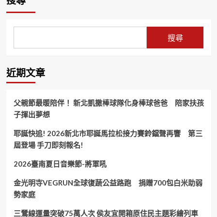
搜尋
搜尋
近期文章
父親節最暖陪伴！ 新北凱撒棒球隊化身棒球爸爸 陪家扶孩
子揮出夢想
耶誕快追! 2026新北市耶誕馬拉松接力賽鈴鐺聲再響 第三
屆登場 手刀即刻報名!
2026臺南夏日音樂節-將軍吼
金光明寺VEGRUN全球復蔬公益路跑 捐贈700包白米助弱
勢家庭
三鶯線運量突破75萬人次 侯友宜開箱原住民主題彩繪列車