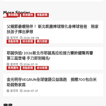
More Stories
專家觀點
教育園地
焦點新聞
父親節最暖陪伴！ 新北凱撒棒球隊化身棒球爸爸 陪家
扶孩子揮出夢想
2026-08-08
彭可可
焦點新聞
綜合新聞
觀光旅遊
耶誕快追! 2026新北市耶誕馬拉松接力賽鈴鐺聲再響
第三屆登場 手刀即刻報名!
2026-07-31
彭可可
教育園地
焦點新聞
綜合新聞
金光明寺VEGRUN全球復蔬公益路跑 捐贈700包白米
助弱勢家庭
2026-07-27
彭可可