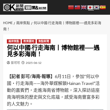
Skip
Primary
to
Menu
content
HOME
兩岸焦點
何以中國·行走海南丨博物館裡——遇見多彩海
南！
兩岸焦點
教育園地
焦點新聞
何以中國·行走海南丨博物館裡——遇
見多彩海南！
彭可可
2025-06-12
【記者 彭可/海南·報導】
6月11日，參加“何以中
國・行走海南——海外華媒解鎖Hainan Travel”活
動的嘉賓們，走進海南省博物館，深入探訪這座
南海明珠的歷史與文化底蘊，感受海南豐富多彩
的人文魅力。