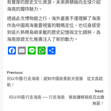
有豐厚的歷史文化資源，未來將積極向全球介紹
海南的獨特魅力。
透過此次博物館之行，海外嘉賓不僅理解了海南
作為中國南海重要視窗的戰略定位，也切身感受
到這片熱帶島嶼承載的歷史記憶與文化精粹，為
海南旅遊文化推廣注入了新的動力。
Facebook
Email
Line
WhatsApp
分
享
Post
Previous:
何以中國·行走海南｜感知中國商業航天發展 從文昌起
navigation
航！
Next:
何以中國·行走海南 —— 行走海南 猴島獼猴萌態百出趣
無窮！