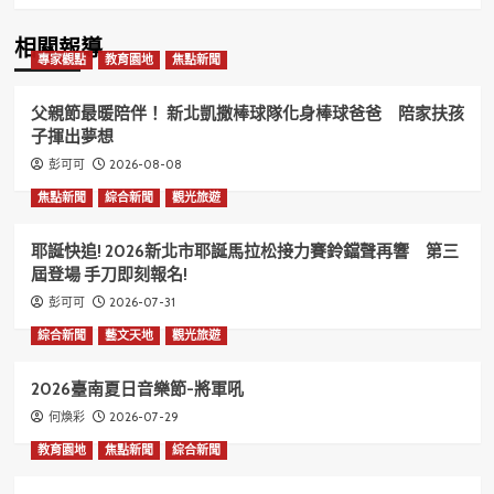
相關報導
專家觀點
教育園地
焦點新聞
父親節最暖陪伴！ 新北凱撒棒球隊化身棒球爸爸 陪家扶孩
子揮出夢想
2026-08-08
彭可可
焦點新聞
綜合新聞
觀光旅遊
耶誕快追! 2026新北市耶誕馬拉松接力賽鈴鐺聲再響 第三
屆登場 手刀即刻報名!
2026-07-31
彭可可
綜合新聞
藝文天地
觀光旅遊
2026臺南夏日音樂節-將軍吼
2026-07-29
何煥彩
教育園地
焦點新聞
綜合新聞