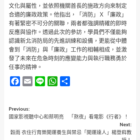
文化與屬性，並依照機關首長的施政方向來制定
合適的廉政政策。他指出，「消防」Ｘ「廉政」
有著緊密不可分的關聯，兩者都強調精確的即時
反應與協作。透過此次的參訪，學員們不僅能夠
認識新北消防局的先進訓練和設備，更能從中體
會到「消防」與「廉政」工作的相輔相成，並激
發了未來在危急時刻的應變能力與執行職務勇於
任事的精神。
Facebook
Email
Line
WhatsApp
分
享
Post
Previous:
國家影視聽中心和蔡明亮 「熬夜」看電影《行者》！
navigation
Next:
穀雨 衣住行育樂開運養生與禁忌「開運達人」楊登嵙教