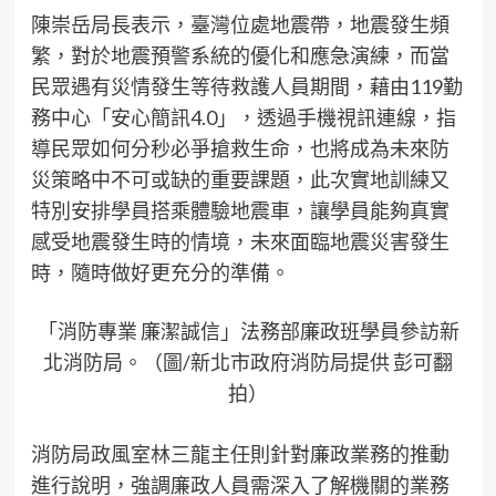
陳崇岳局長表示，臺灣位處地震帶，地震發生頻
繁，對於地震預警系統的優化和應急演練，而當
民眾遇有災情發生等待救護人員期間，藉由119勤
務中心「安心簡訊4.0」，透過手機視訊連線，指
導民眾如何分秒必爭搶救生命，也將成為未來防
災策略中不可或缺的重要課題，此次實地訓練又
特別安排學員搭乘體驗地震車，讓學員能夠真實
感受地震發生時的情境，未來面臨地震災害發生
時，隨時做好更充分的準備。
「消防專業 廉潔誠信」法務部廉政班學員參訪新
北消防局。（圖/新北市政府消防局提供 彭可翻
拍）
消防局政風室林三龍主任則針對廉政業務的推動
進行說明，強調廉政人員需深入了解機關的業務