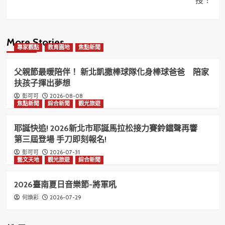
授！
More Stories
專家觀點
教育園地
焦點新聞
父親節最暖陪伴！ 新北凱撒棒球隊化身棒球爸爸 陪家
扶孩子揮出夢想
2026-08-08
彭可可
焦點新聞
綜合新聞
觀光旅遊
耶誕快追! 2026新北市耶誕馬拉松接力賽鈴鐺聲再響
第三屆登場 手刀即刻報名!
2026-07-31
彭可可
藝文天地
觀光旅遊
綜合新聞
2026臺南夏日音樂節-將軍吼
2026-07-29
何煥彩