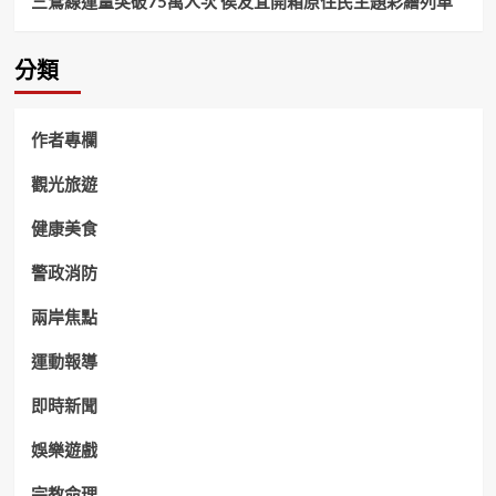
三鶯線運量突破75萬人次 侯友宜開箱原住民主題彩繪列車
分類
作者專欄
觀光旅遊
健康美食
警政消防
兩岸焦點
運動報導
即時新聞
娛樂遊戲
宗教命理