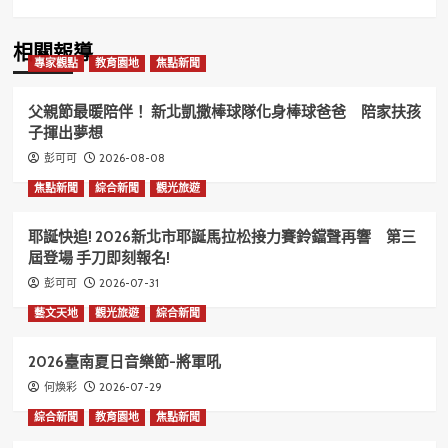
相關報導
專家觀點
教育園地
焦點新聞
父親節最暖陪伴！ 新北凱撒棒球隊化身棒球爸爸 陪家扶孩
子揮出夢想
2026-08-08
彭可可
焦點新聞
綜合新聞
觀光旅遊
耶誕快追! 2026新北市耶誕馬拉松接力賽鈴鐺聲再響 第三
屆登場 手刀即刻報名!
2026-07-31
彭可可
藝文天地
觀光旅遊
綜合新聞
2026臺南夏日音樂節-將軍吼
2026-07-29
何煥彩
綜合新聞
教育園地
焦點新聞