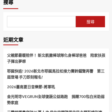
搜尋
搜尋
近期文章
父親節最暖陪伴！ 新北凱撒棒球隊化身棒球爸爸 陪家扶孩
子揮出夢想
耶誕快追! 2026新北市耶誕馬拉松接力賽鈴鐺聲再響 第三
屆登場 手刀即刻報名!
2026臺南夏日音樂節-將軍吼
金光明寺VEGRUN全球復蔬公益路跑 捐贈700包白米助弱
勢家庭