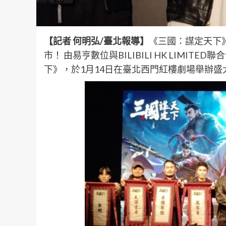
【記者 何明弘/臺北報導】
《三國：謀定天下》
市！ 由易亨數位與BILIBILI HK LIM
下》，於1月14日在臺北西門紅樓劇場舉辦