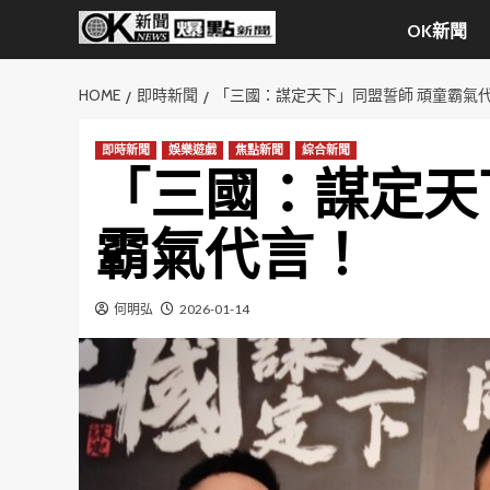
Skip
OK新聞
to
content
HOME
即時新聞
「三國：謀定天下」同盟誓師 頑童霸氣
即時新聞
娛樂遊戲
焦點新聞
綜合新聞
「三國：謀定天
霸氣代言！
何明弘
2026-01-14