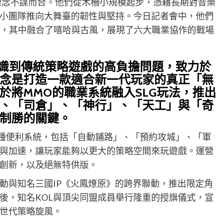
的理念不謀而合。他們從木柵小規模起步，憑藉長期對音樂
小團隊推向大舞臺的韌性與堅持。今日記者會中，他們
MV，其中融合了嘻哈與古風，展現了六大職業協作的戰場
意識到傳統策略遊戲的高負擔問題，致力於
念是打造一款適合新一代玩家的真正「無
於將MMO的職業系統融入SLG玩法，推出
、「司倉」、「神行」、「天工」與「奇
制勝的關鍵。
多種便利系統，包括「自動鋪路」、「預約攻城」、「軍
與加速，讓玩家能夠以更大的策略空間來玩遊戲。運營
創新，以及絕無特供版。
動與知名三國IP《火鳳燎原》的跨界聯動，推出限定角
後，知名KOL與頂尖同盟成員舉行隆重的授旗儀式，宣
世代策略旋風。