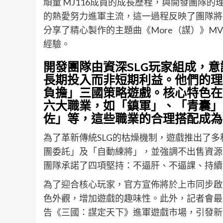
頑童 MJ116成員的成長歷程，與開發團隊
的熱愛努力進軍主流，這一過程反映了團隊將
分享了精心製作的主題曲《More（謀）》
經驗。
開發團隊由資深SLG玩家組成，
長期投入而非短期利益。他們的理
負擔」三國策略遊戲。核心特色在
六大職業，如「鎮軍」、「青囊」
佐」等，這些職業的合理搭配成為
為了革新傳統SLG的枯燥機制，遊戲推出了
團委託」及「自動練將」，並強調不出售資源
團隊承諾了四項堅持：不逼肝、不逼課、持續
為了迎合核心玩家，官方宣佈將於上市同步啟
色外觀，增加遊戲的趣味性。此外，記者會最
告《三國：謀定天下》進軍遊戲市場，引發新