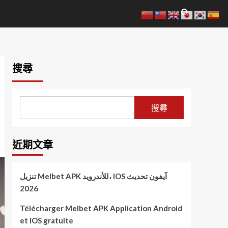
搜尋
搜尋
近期文章
تنزيل Melbet APK للأندرويد، IOS آيفون تحديث
2026
Télécharger Melbet APK Application Android
et iOS gratuite