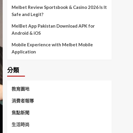
Melbet Review Sportsbook & Casino 2026 Is It
Safe and Legit?
MelBet App Pakistan Download APK for
Android & iOS
Mobile Experience with Melbet Mobile
Application
分類
教育園地
消費者報導
焦點新聞
生活時尚