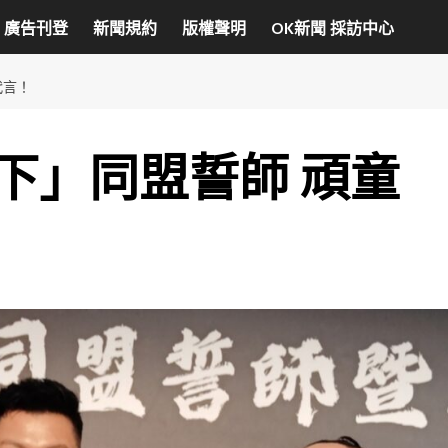
廣告刊登
新聞規約
版權聲明
OK新聞 採訪中心
代言！
下」同盟誓師 頑童