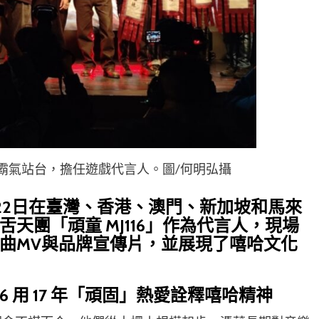
」霸氣站台，擔任遊戲代言人。圖/何明弘攝
月22日在臺灣、香港、澳門、新加坡和馬來
天團「頑童 MJ116」作為代言人，現場
曲MV與品牌宣傳片，並展現了嘻哈文化
6 用 17 年「頑固」熱愛詮釋嘻哈精神