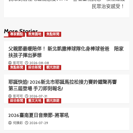
民眾治安感受！
More Stories
專家觀點
教育園地
焦點新聞
父親節最暖陪伴！ 新北凱撒棒球隊化身棒球爸爸 陪家
扶孩子揮出夢想
2026-08-08
彭可可
焦點新聞
綜合新聞
觀光旅遊
耶誕快追! 2026新北市耶誕馬拉松接力賽鈴鐺聲再響
第三屆登場 手刀即刻報名!
2026-07-31
彭可可
綜合新聞
藝文天地
觀光旅遊
2026臺南夏日音樂節-將軍吼
2026-07-29
何煥彩