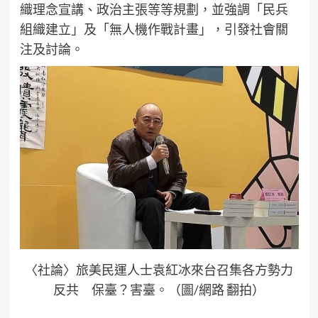
織理念宣講、政治主張等等規劃，並強調「民兵
組織建立」及「無人機作戰計畫」，引發社會關
注及討論。
〈社論〉旅美民運人士袁紅冰來台召集各方勢力
反共 保臺？害臺。（圖/網路 翻拍）