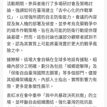
活動期間，參與者進行了多場研討會及策略討
論，強調如何在臺灣建立「去中心化的作戰單
位」，以增強所謂的自主防衛能力。會議的內容
提及無人機的部署及偵查，並參考烏克蘭戰爭中
的城市作戰策略，旨在為可能的防衛行動提供理
論基礎。然而，這些討論也讓部分觀察者感到不
安，認為其實質上可能將臺灣置於更大的戰爭風
險之中。
據瞭解，這場大會自稱在全球多地設有據點，組
織內部分工明確，劃分為包括「城鄉遊擊隊」及
「保衛自由臺灣國際志願軍」等多個部門。儘管
其組織架構龐大，內部人士指出，實際影響力有
限，更多是象徵性展示。
袁紅冰在會中重申「與中共暴政決死抗衡」的立
場，並呼籲自由組織團結，強化臺灣的抵抗能