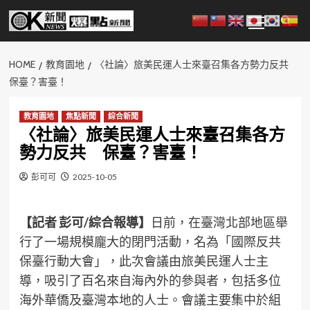
Skip
Primary
to
Menu
content
HOME
教育園地
〈社論〉旅美民運人士來臺召集各方勢力反共
保臺？害臺！
教育園地
焦點新聞
綜合新聞
〈社論〉旅美民運人士來臺召集各方
勢力反共 保臺？害臺！
彭可可
2025-10-05
【記者 彭可/綜合報導】
日前，在臺灣北部地區舉
行了一場規模龐大的閉門活動，名為「國際反共
保臺行動大會」，此次會議由旅美民運人士主
導，吸引了百名來自海內外的參與者，包括多位
海外華僑及臺灣本地的人士。會議主要集中於組