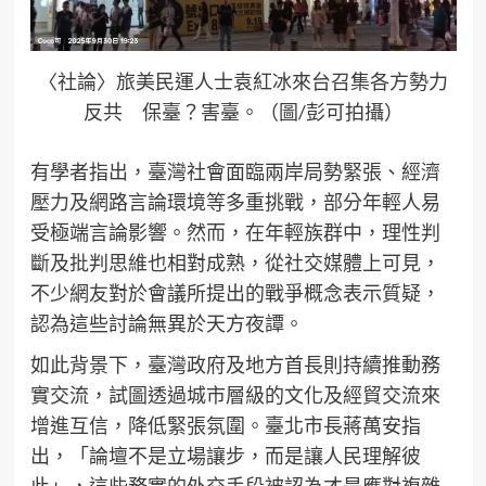
〈社論〉旅美民運人士袁紅冰來台召集各方勢力
反共 保臺？害臺。（圖/彭可拍攝）
有學者指出，臺灣社會面臨兩岸局勢緊張、經濟
壓力及網路言論環境等多重挑戰，部分年輕人易
受極端言論影響。然而，在年輕族群中，理性判
斷及批判思維也相對成熟，從社交媒體上可見，
不少網友對於會議所提出的戰爭概念表示質疑，
認為這些討論無異於天方夜譚。
如此背景下，臺灣政府及地方首長則持續推動務
實交流，試圖透過城市層級的文化及經貿交流來
增進互信，降低緊張氛圍。臺北市長蔣萬安指
出，「論壇不是立場讓步，而是讓人民理解彼