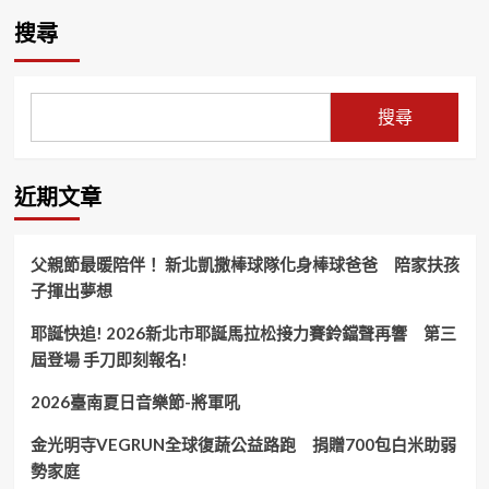
搜尋
搜尋
近期文章
父親節最暖陪伴！ 新北凱撒棒球隊化身棒球爸爸 陪家扶孩
子揮出夢想
耶誕快追! 2026新北市耶誕馬拉松接力賽鈴鐺聲再響 第三
屆登場 手刀即刻報名!
2026臺南夏日音樂節-將軍吼
金光明寺VEGRUN全球復蔬公益路跑 捐贈700包白米助弱
勢家庭