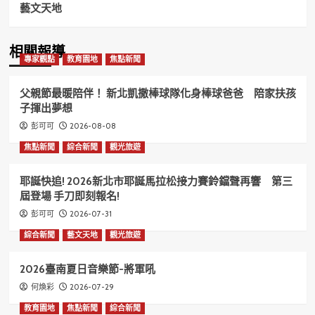
藝文天地
相關報導
專家觀點
教育園地
焦點新聞
父親節最暖陪伴！ 新北凱撒棒球隊化身棒球爸爸 陪家扶孩
子揮出夢想
2026-08-08
彭可可
焦點新聞
綜合新聞
觀光旅遊
耶誕快追! 2026新北市耶誕馬拉松接力賽鈴鐺聲再響 第三
屆登場 手刀即刻報名!
2026-07-31
彭可可
綜合新聞
藝文天地
觀光旅遊
2026臺南夏日音樂節-將軍吼
2026-07-29
何煥彩
教育園地
焦點新聞
綜合新聞