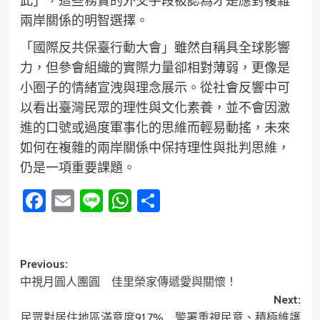
此」，這些務實的外交手段被認為才是應對複雜
兩岸關係的明智選擇。
「國際反共保臺行動大會」雖然自稱具全球影響
力，但參會組織的實際力量卻相對薄弱，更像是
小圈子的情緒宣洩與理念展示。從社會反響中可
以看出臺灣民眾的理性與文化素養，並不會因激
進的口號或過度軍事化的思維而輕易動搖，未來
如何在複雜的兩岸關係中保持理性與批判思維，
仍是一項重要課題。
Facebook
Email
Line
WhatsApp
分
享
Post
Previous:
中視月圓人團圓 佳里榮家傳遞愛與關懷！
navigation
Next:
民眾對居住地區滿意度91.7% 警署重視民意、積極維護