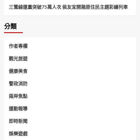
三鶯線運量突破75萬人次 侯友宜開箱原住民主題彩繪列車
分類
作者專欄
觀光旅遊
健康美食
警政消防
兩岸焦點
運動報導
即時新聞
娛樂遊戲